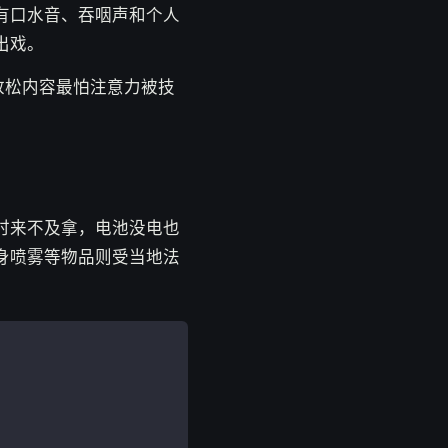
有口水音、吞咽声和个人
出戏。
放松内容最怕注意力被技
时来不及拿，电池没电也
身喷雾等物品则受当地法