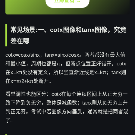
立即查看 →
常见场景:一、cotx图像和tanx图像，究竟
差在哪
cotx=cosx/sinx，tanx=sinx/cosx。两者都没有最大值
和最小值，周期也都是π，但断点位置正好错开。cotx
在x=kπ处没有定义，所以竖直渐近线是x=kπ；tanx则
在x=π/2+kπ处断开。
看单调性也能区分：cotx在每个连续区间上从正无穷一
路下降到负无穷，整体是减函数；tanx则从负无穷上升
到正无穷。考试中若图像方向画反，通常就是把两者混
了。