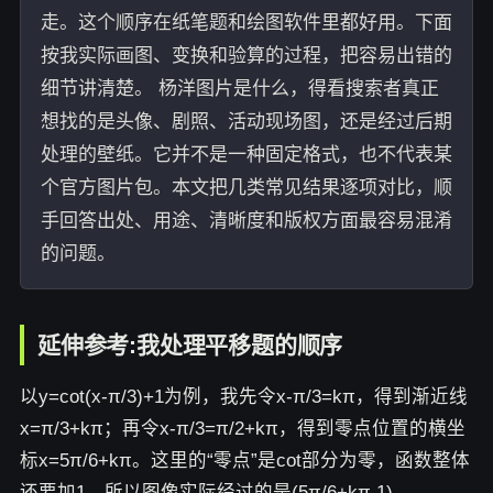
走。这个顺序在纸笔题和绘图软件里都好用。下面
按我实际画图、变换和验算的过程，把容易出错的
细节讲清楚。 杨洋图片是什么，得看搜索者真正
想找的是头像、剧照、活动现场图，还是经过后期
处理的壁纸。它并不是一种固定格式，也不代表某
个官方图片包。本文把几类常见结果逐项对比，顺
手回答出处、用途、清晰度和版权方面最容易混淆
的问题。
延伸参考:我处理平移题的顺序
以y=cot(x-π/3)+1为例，我先令x-π/3=kπ，得到渐近线
x=π/3+kπ；再令x-π/3=π/2+kπ，得到零点位置的横坐
标x=5π/6+kπ。这里的“零点”是cot部分为零，函数整体
还要加1，所以图像实际经过的是(5π/6+kπ,1)。