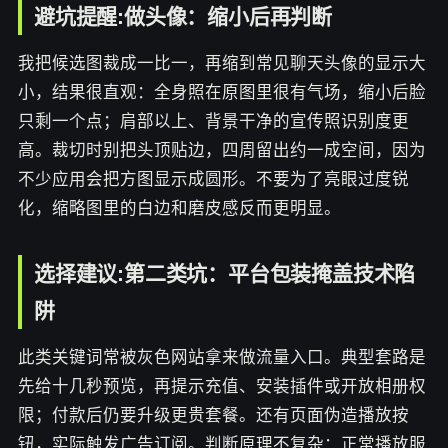
避坑提醒:做头像：缩小后再判断
我把候选图裁成一比一，再缩到常见聊天头像的显示大
小，结果很直观：全身照在原图里很有气场，缩小后脸
只剩一个点；肩部以上、背景干净的宣传照识别度更
高。裁切时别把头顶贴边，四周留出约一成空间，因为
不少应用会把方图显示成圆形。不要为了亮眼过度锐
化，缩略图里的白边和磨皮感反而更明显。
选择建议:第二类坑：平台包装掩盖技术陷
阱
此类关键词常被灰色网站拿来做流量入口。典型套路是
先给十几秒预览，再提示充值、安装插件或开放相册权
限；付款后仍要升级更贵套餐。还有页面伪造播放按
钮，实际触发广告订阅。判断原理不复杂：正常播放服